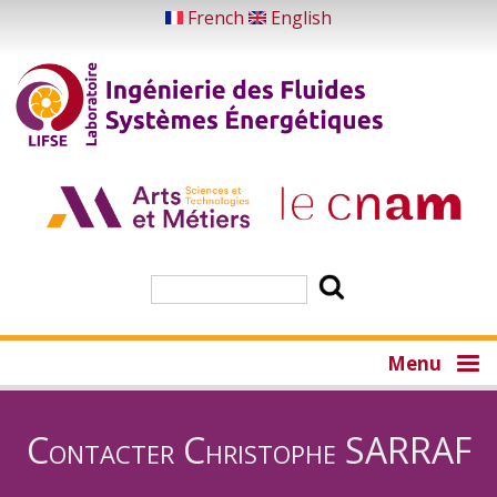
Aller
French
English
au
contenu
principal
Rechercher
Menu
Contacter Christophe SARRAF