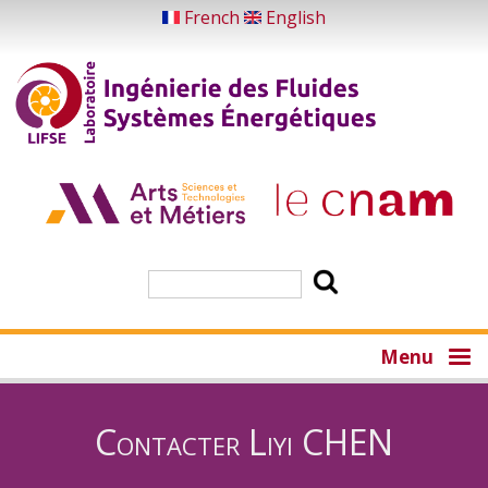
Aller
French
English
au
contenu
principal
Rechercher
Menu
Contacter Liyi CHEN