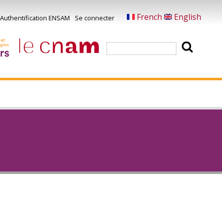
French
English
Authentification ENSAM
Se connecter
Menu
u
Rechercher
ompte
e
'utilisateur