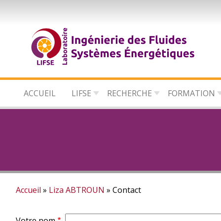
Aller
au
contenu
principal
ACCUEIL
LIFSE
RECHERCHE
FORMATION
Accueil
Liza ABTROUN
Contact
Fil
Votre nom