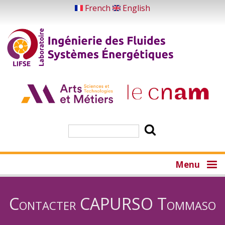
Aller
French
English
au
contenu
principal
Rechercher
Menu
Contacter CAPURSO Tommaso