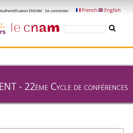
French
English
Authentification ENSAM
Se connecter
Menu
u
Rechercher
ompte
e
'utilisateur
 22ème Cycle de conférences