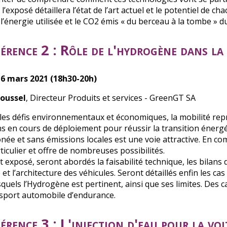
l’exposé détaillera l’état de l’art actuel et le potentiel de 
l’énergie utilisée et le CO2 émis « du berceau à la tombe » d
érence 2 : Rôle de l'hydrogène dans la
6 mars 2021 (18h30-20h)
Roussel
, Directeur Produits et services - GreenGT SA
les défis environnementaux et économiques, la mobilité repr
ns en cours de déploiement pour réussir la transition énergét
née et sans émissions locales est une voie attractive. En c
ticulier et offre de nombreuses possibilités.
 exposé, seront abordés la faisabilité technique, les bilans d
 et l’architecture des véhicules. Seront détaillés enfin les 
squels l’Hydrogène est pertinent, ainsi que ses limites. Des 
 sport automobile d’endurance.
rence 3 : L'injection d'eau pour la vo