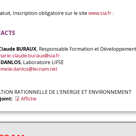
atuit, Inscription obligatoire sur le site
www.sia.fr
:
acts
Claude BURAUX
, Responsable Formation et Développemen
marie-claude.buraux@sia.fr
 DANLOS
, Laboratoire LIFSE
amelie.danlos@lecnam.net
ATION RATIONNELLE DE L’ENERGIE ET ENVIRONNEMENT
 joint
Affiche