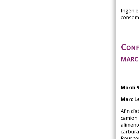
Ingénie
consomm
Conf
marc
Mardi 9
Marc L
Afin d’
camion u
aliment
carbura
Pour te