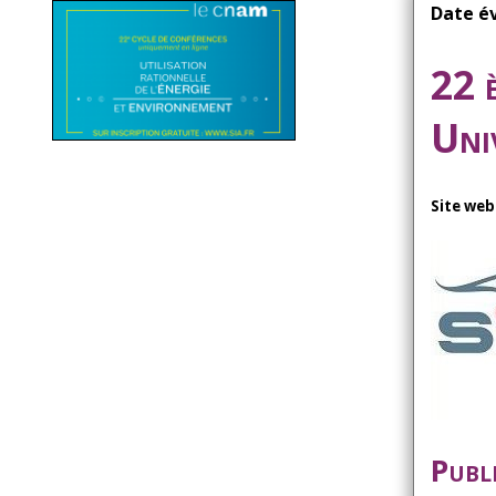
d'Ariane
Date é
22 
Uni
Site web
Publ