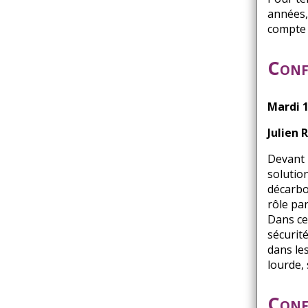
années, 
compte 
Conf
Mardi 1
Julien 
Devant 
solutio
décarbo
rôle par
Dans cet
sécurité
dans le
lourde,
Confé