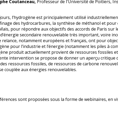
ophe Coutanceau,
Professeur de l'Université de Poitiers, In
)
jours, l’hydrogène est principalement utilisé industriellemen
affinage des hydrocarbures, la synthèse de méthanol et pour 
 Mais, pour répondre aux objectifs des accords de Paris sur l
 d’énergie secondaire renouvelable très important, voire inc
e relance, notamment européens et français, ont pour objec
gène pour l’industrie et l’énergie (notamment les piles à co
gène produit actuellement provient de ressources fossiles e
ente intervention se propose de donner un aperçu critique
r des ressources fossiles, de ressources de carbone renouvela
e couplée aux énergies renouvelables.
férences sont proposées sous la forme de webinaires, en vis
t