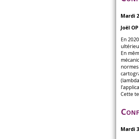
Mardi 2
Joël OP
En 2020
ultérie
En même
mécaniq
normes 
cartogr
(lambda
l’appli
Cette t
Conf
Mardi 3