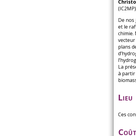
Christ
(IC2MP
De nos 
et le r
chimie.
vecteur
plans d
d’hydro
l’hydro
La prés
à parti
biomass
Lieu
Ces con
Coû