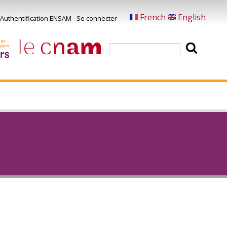
French
English
Authentification ENSAM
Se connecter
Menu
u
Rechercher
ompte
e
'utilisateur