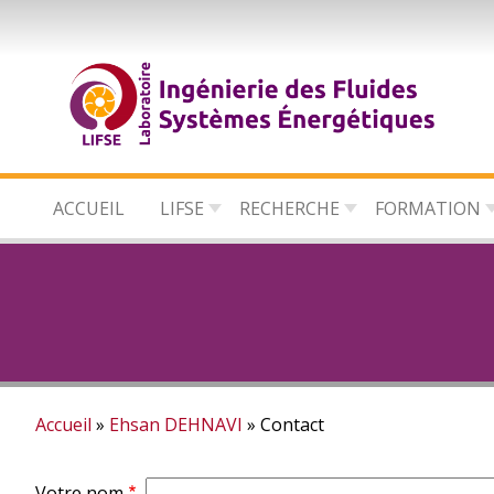
Aller
au
contenu
principal
ACCUEIL
LIFSE
RECHERCHE
FORMATION
Accueil
Ehsan DEHNAVI
Contact
Fil
Votre nom