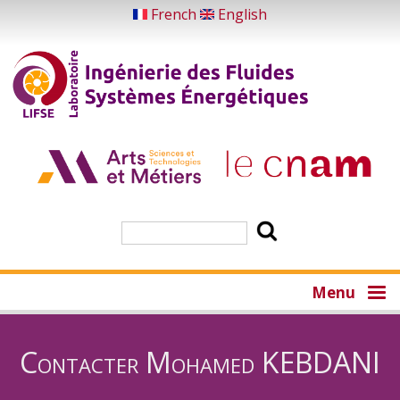
Aller
French
English
au
contenu
principal
Rechercher
Menu
Contacter Mohamed KEBDANI