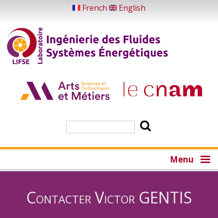
Aller
French
English
au
contenu
principal
Rechercher
Menu
Contacter Victor GENTIS