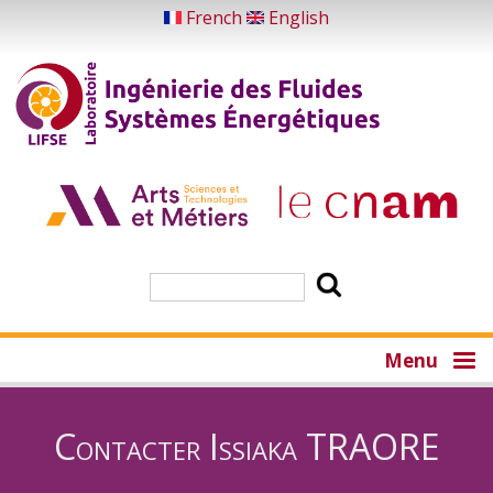
Aller
French
English
au
contenu
principal
Rechercher
Menu
Contacter Issiaka TRAORE