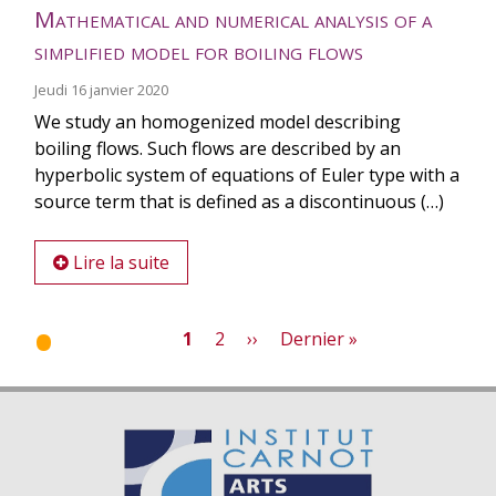
Mathematical and numerical analysis of a
simplified model for boiling flows
Jeudi 16 janvier 2020
We study an homogenized model describing
boiling flows. Such flows are described by an
hyperbolic system of equations of Euler type with a
source term that is defined as a discontinuous (…)
Lire la suite
Page
1
Page
2
Page
››
Dernière
Dernier »
courante
suivante
page
Pagination