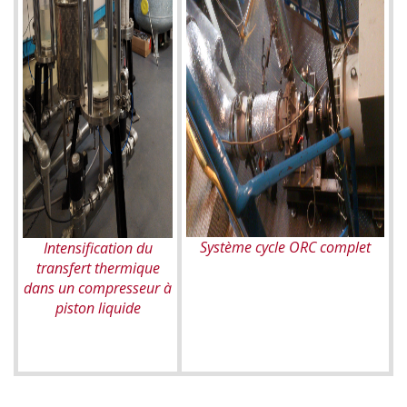
Système cycle ORC complet
Intensification du
transfert thermique
dans un compresseur à
piston liquide