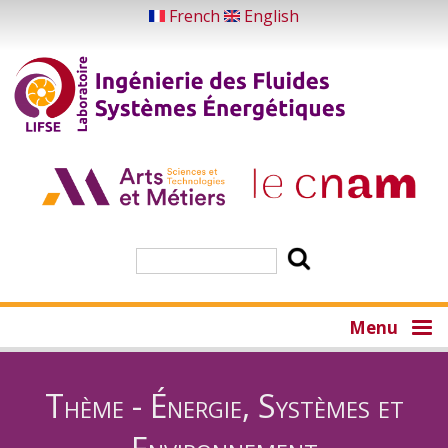
Aller
French
English
au
contenu
principal
Rechercher
Menu
Thème - Énergie, Systèmes et