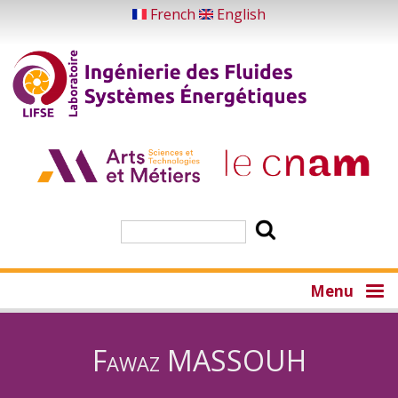
Aller
French
English
au
contenu
principal
Rechercher
Menu
Fawaz MASSOUH