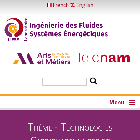
Aller
French
English
au
contenu
principal
Rechercher
Menu
Thème - Technologies